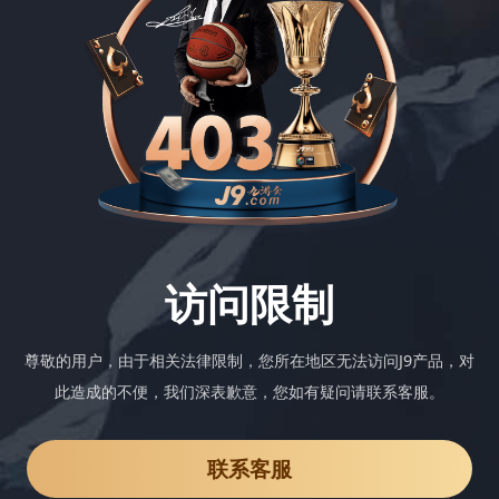
访问限制
尊敬的用户，由于相关法律限制，您所在地区无法访问J9产品，对
此造成的不便，我们深表歉意，您如有疑问请联系客服。
联系客服